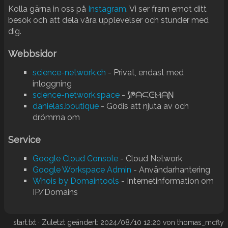
Kolla gärna in oss på
Instagram
. Vi ser fram emot ditt
besök och att dela våra upplevelser och stunder med
dig.
Webbsidor
science-network.ch
- Privat, endast med
inloggning
science-network.space
- ⟆ᖘᗩᙅᕮⲘᗩƝ
danielas.boutique
- Godis att njuta av och
drömma om
Service
Google Cloud Console
- Cloud Network
Google Workspace Admin
- Användarhantering
Whois by Domaintools
- Internetinformation om
IP/Domains
start.txt
· Zuletzt geändert:
2024/08/10 12:20
von
thomas_mcfly